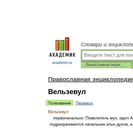
Словари и энциклоп
academic.ru
Православная энциклопедия
Православная энциклопеди
Вельзевул
Толкование
Перевод
Вельзевул
первоначально:
Повелитель
мух
,
идол
А
подразумевается
начальник
злых
духов
,
а