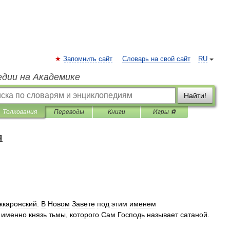
Запомнить сайт
Словарь на свой сайт
RU
едии на Академике
Найти!
Толкования
Переводы
Книги
Игры ⚽
я
ккаронский
.
В
Новом
Завете
под
этим
именем
именно
князь
тьмы
,
которого
Сам
Господь
называет
сатаной
.