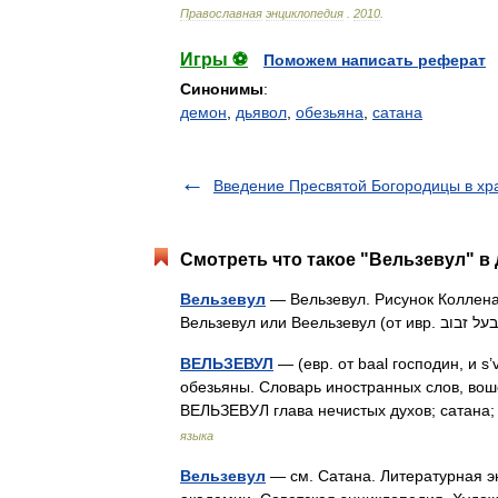
Православная
энциклопедия
.
2010
.
Игры ⚽
Поможем написать реферат
Синонимы
:
демон
,
дьявол
,
обезьяна
,
сатана
Введение Пресвятой Богородицы в хр
Смотреть что такое "Вельзевул" в 
Вельзевул
— Вельзевул. Рисунок Коллена
ВЕЛЬЗЕВУЛ
— (евр. от baal господин, и s’
обезьяны. Словарь иностранных слов, воше
ВЕЛЬЗЕВУЛ глава нечистых духов; сатан
языка
Вельзевул
— см. Сатана. Литературная эн