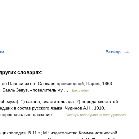
ам
Велиар
других словарях:
 де Планси из его Словаря преисподней, Париж, 1863
Вельзевул или Веельзевул (от ивр. בעל זבוב‎ Бааль Зевув, «повелитель му …
Википедия
vub муха). 1) сатана, властитель ада. 2) порода хвостатой
дших в состав русского языка. Чудинов А.Н., 1910.
а; первоначально название… …
Словарь иностранных слов русского
циклопедия. В 11 т.; М.: издательство Коммунистической