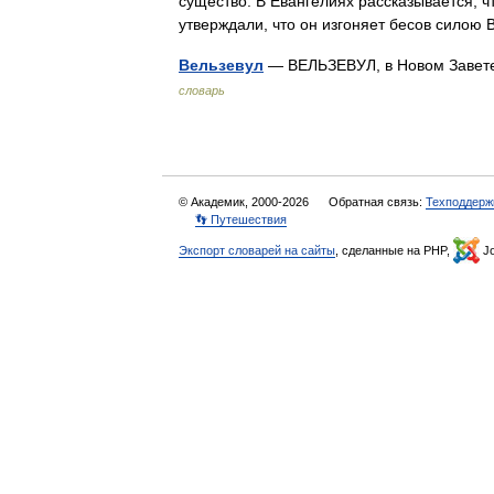
существо. В Евангелиях рассказывается, ч
утверждали, что он изгоняет бесов силою
Вельзевул
— ВЕЛЬЗЕВУЛ, в Новом Заве
словарь
© Академик, 2000-2026
Обратная связь:
Техподдерж
👣 Путешествия
Экспорт словарей на сайты
, сделанные на PHP,
Jo