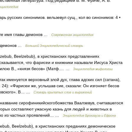
ственная литература. Под редакцией В. М. Фриче, А. В.
нциклопедия
рь русских синонимов. вельзевул сущ., кол во синонимов: 4 •
те имя главы демонов …
Современная энциклопедия
ы демонов …
Большой Энциклопедический словарь
zebub, Beelzebub), в христианских представлениях
сказывается, что фарисеи и книжники называли Иисуса Христа
в силою В., «князя бесов» (Матф.… …
Энциклопедия мифологии
ак именуется верховный злой дух, глава адских сил (сатана),
. 24): «Фарисеи же, услышав сие, сказали: Он изгоняет бесов
есовского». В… …
Словарь крылатых слов и выражений
название сирофиникийскогобожества Ваалзевув, считавшегося
торых составляют ужасную казнь для людей и животных в
одно из частных проявлений… …
Энциклопедия Брокгауза и Ефрона
ebub, Beelzebub), в христианских преданиях демоническое