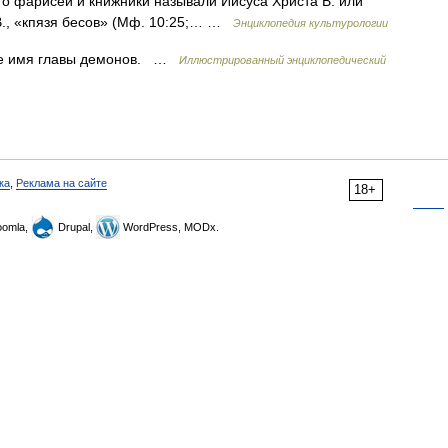
то фарисеи и книжники называли Иисуса Христа В. или
 В., «кпязя бесов» (Мф. 10:25;… …
Энциклопедия культурологии
те имя главы демонов. …
Иллюстрированный энциклопедический
ка
,
Реклама на сайте
18+
omla,
Drupal,
WordPress, MODx.