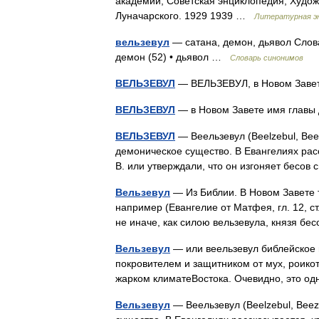
академии, Советская энциклопедия, Художе
Луначарского. 1929 1939 …
Литературная э
вельзевул
— сатана, демон, дьявол Слова
демон (52) • дьявол …
Словарь синонимов
ВЕЛЬЗЕВУЛ
— ВЕЛЬЗЕВУЛ, в Новом Заве
ВЕЛЬЗЕВУЛ
— в Новом Завете имя глав
ВЕЛЬЗЕВУЛ
— Веельзевул (Beelzebul, Bee
демоническое существо. В Евангелиях рас
В. или утверждали, что он изгоняет бесо
Вельзевул
— Из Библии. В Новом Завете т
например (Евангелие от Матфея, гл. 12, ст
не иначе, как силою вельзевула, князя б
Вельзевул
— или веельзевул библейское 
покровителем и защитником от мух, роико
жарком климатеВостока. Очевидно, это 
Вельзевул
— Веельзевул (Beelzebul, Beez